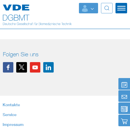
Top Themen
Fokusthemen
Energy
Folgen Sie uns
AI & Digital Trust
Health
Mobility
Kontakte
Standards
Service
Weitere Themen
Impressum