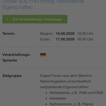
Großer VDE FNN Infotag Netzbildende
Eigenschaften
Vom Netz zum System
Zur Veranstaltungs-Homepage
Digitalisierung und Metering
Termin
Beginn:
16.06.2026
10:30 Uhr
Versorgungsqualität Stromnetze
Ende:
17.06.2026
16:30 Uhr
Innovative Netztechnologien
Veranstaltungs-
Sprache
Umwelt- und Naturschutz
Regelsetzung
Zielgruppe
Expert*innen aus dem Bereich
Netzintegration einschließlich
netzbildende Eigenschaften:
Netzbetrieb, z.B. VNB und ÜNB
Hersteller
Netzservices, z. B. Planer,