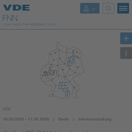
Top Themen
Fokusthemen
Energy
AI & Digital Trust
Health
Mobility
VDE
Standards
16.06.2026 - 17.06.2026
Berlin
Infoveranstaltung
Weitere Themen