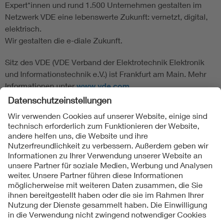
Expert*innen und rund 1.500 Unternehmen gestalten im
Netzwerk VDE eine lebenswerte Zukunft: vernetzt, digital,
elektrisch.
Wir gestalten die e-diale Zukunft.
Sitz des VDE (VDE Verband der Elektrotechnik Elektronik
und Informationstechnik e.V.) ist Frankfurt am Main. Mehr
Informationen unter
www.vde.com
Folgen Sie uns
Kontakte