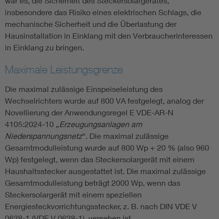
war es, die Sicherheit des Steckersolargerätes,
insbesondere das Risiko eines elektrischen Schlags, die
mechanische Sicherheit und die Überlastung der
Hausinstallation in Einklang mit den Verbraucherinteressen
in Einklang zu bringen.
Maximale Leistungsgrenze
Die maximal zulässige Einspeiseleistung des
Wechselrichters wurde auf 800 VA festgelegt, analog der
Novellierung der Anwendungsregel E VDE-AR-N
4105:2024-10 „
Erzeugungsanlagen am
Niederspannungsnetz
“. Die maximal zulässige
Gesamtmodulleistung wurde auf 800 Wp + 20 % (also 960
Wp) festgelegt, wenn das Steckersolargerät mit einem
Haushaltsstecker ausgestattet ist. Die maximal zulässige
Gesamtmodulleistung beträgt 2000 Wp, wenn das
Steckersolargerät mit einem speziellen
Energiesteckvorrichtungsstecker, z. B. nach DIN VDE V
0628-1 (VDE V 0628-1), versehen ist.