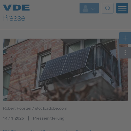
Top Themen
Fokusthemen
Energy
AI & Digital Trust
Health
Mobility
Robert Poorten / stock.adobe.com
Standards
14.11.2025
Pressemitteilung
Weitere Themen