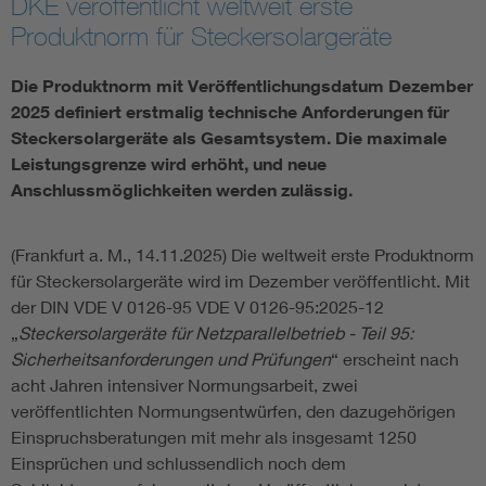
DKE veröffentlicht weltweit erste
Produktnorm für Steckersolargeräte
Assisted Living
Bui
Die Produktnorm mit Veröffentlichungsdatum Dezember
Electromobility
Inf
2025 definiert erstmalig technische Anforderungen für
Steckersolargeräte als Gesamtsystem. Die maximale
Energy efficiency
Edu
Leistungsgrenze wird erhöht, und neue
Anschlussmöglichkeiten werden zulässig.
Energy storage
Ren
(Frankfurt a. M., 14.11.2025) Die weltweit erste Produktnorm
für Steckersolargeräte wird im Dezember veröffentlicht. Mit
Functional safety
Env
der DIN VDE V 0126-95 VDE V 0126-95:2025-12
„
Steckersolargeräte für Netzparallelbetrieb - Teil 95:
Sicherheitsanforderungen und Prüfungen
“ erscheint nach
acht Jahren intensiver Normungsarbeit, zwei
veröffentlichten Normungsentwürfen, den dazugehörigen
Einspruchsberatungen mit mehr als insgesamt 1250
Einsprüchen und schlussendlich noch dem