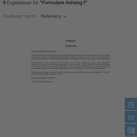
6
Ergebnisse für
"
Formulare Anhang f
"
Themen
Assisted Living
Bui
Sortieren nach:
Relevanz
Datum
Electromobility
Inf
Energy efficiency
Edu
Keine Filter ausgewählt
Energy storage
Ren
Functional safety
Env