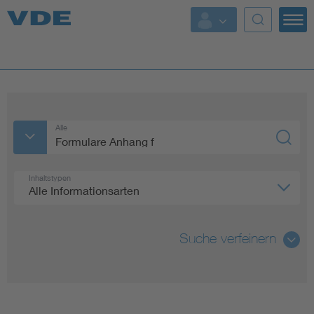
Top Themen
Fokusthemen
Energy
Alle
AI & Digital Trust
Inhaltstypen
Alle Informationsarten
Health
Mobility
Suche verfeinern
Standards
Alle
Weitere Themen