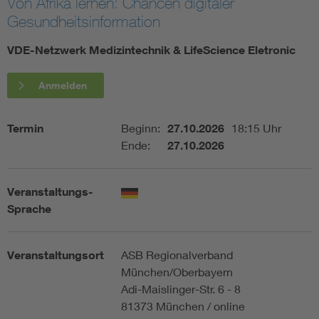
Von Afrika lernen: Chancen digitaler
Gesundheitsinformation
Assisted Living
Bui
VDE-Netzwerk Medizintechnik & LifeScience Eletronic
Electromobility
Inf
Anmelden
Energy efficiency
Edu
Termin
Beginn:
27.10.2026
18:15 Uhr
Ende:
27.10.2026
Energy storage
Ren
Functional safety
Env
Veranstaltungs-
Sprache
Veranstaltungsort
ASB Regionalverband
München/Oberbayern
Adi-Maislinger-Str. 6 - 8
81373 München / online