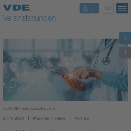
Top Themen
Fokusthemen
Energy
AI & Digital Trust
Health
Mobility
SOMKID / stock.adobe.com
Standards
27.10.2026
München / online
Vortrag
Weitere Themen