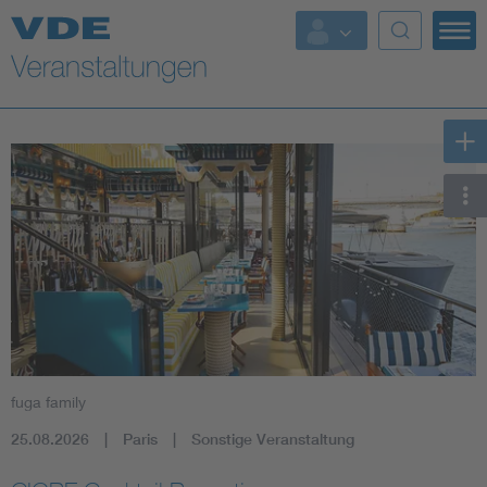
Top Themen
Fokusthemen
Energy
AI & Digital Trust
Health
Mobility
fuga family
Standards
25.08.2026
Paris
Sonstige Veranstaltung
Weitere Themen