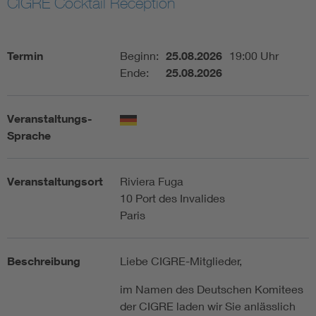
CIGRE Cocktail Reception
Assisted Living
Bui
Termin
Beginn:
25.08.2026
19:00 Uhr
Electromobility
Inf
Ende:
25.08.2026
Energy efficiency
Edu
Veranstaltungs-
Sprache
Energy storage
Ren
Veranstaltungsort
Riviera Fuga
Functional safety
Env
10 Port des Invalides
Paris
Beschreibung
Liebe CIGRE-Mitglieder,
im Namen des Deutschen Komitees
der CIGRE laden wir Sie anlässlich