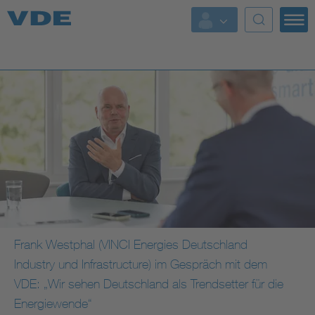
Top Themen
Fokusthemen
Energy
AI & Digital Trust
Health
Mobility
Frank Westphal (VINCI Energies Deutschland
Industry und Infrastructure) im Gespräch mit dem
Standards
VDE: „Wir sehen Deutschland als Trendsetter für die
Weitere Themen
Energiewende“