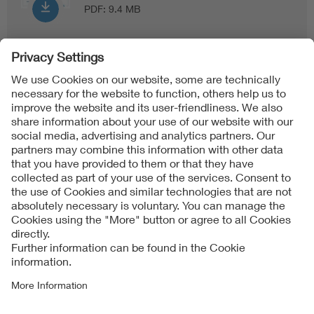
PDF:
9.4 MB
Follow us on
Imprint + Liability
公司一般业务条款
Data Protection Notice