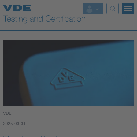
Key Topics
VDE
2025-03-31