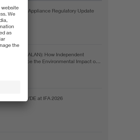
a Household Appliance Regulatory Update
Light at Night (ALAN): How Independent
ion Can Reduce the Environmental Impact o…
r IFA 2026 | VDE at IFA 2026