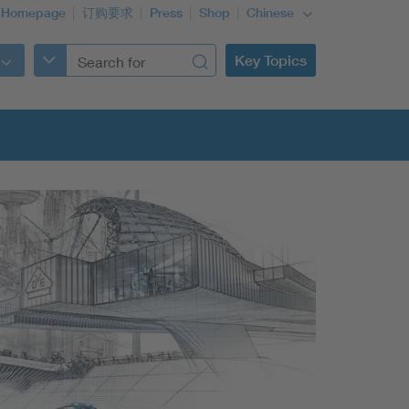
 Homepage
订购要求
Press
Shop
Chinese
Key Topics