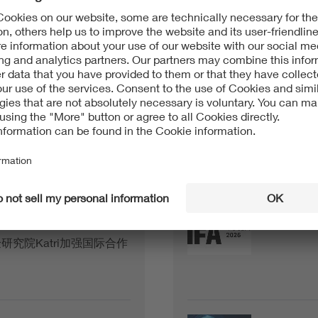
2026 Kore
Director of VDE Global
Artificial 
Certificat
（KEPCO）加强合作
VDE auf de
研究院Katri加强国际合作