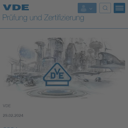
Top Themen
Fokusthemen
Energy
AI & Digital Trust
Health
Mobility
VDE
Standards
29.02.2024
Weitere Themen