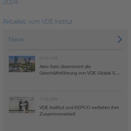
2024
Assisted Living
Bui
Aktuelles vom VDE Institut
Electromobility
Inf
News
Energy efficiency
Edu
03.07.2026
Energy storage
Ren
Akio Sato übernimmt die
Geschäftsführung von VDE Global S…
Functional safety
Env
15.06.2026
VDE Institut und KEPCO vertiefen ihre
Zusammenarbeit