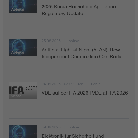
2026 Korea Household Appliance
Webinar
Regulatory Update
25.08.2026
online
Artificial Light at Night (ALAN): How
Webinar
Independent Certification Can Redu…
04.09.2026 - 08.09.2026
Berlin
VDE auf der IFA 2026 | VDE at IFA 2026
Messe
09.09.2026
online
Elektronik für Sicherheit und