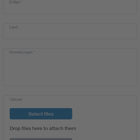
E-Mail
*
Assisted Living
Bui
Land
Electromobility
Inf
Energy efficiency
Edu
Anmerkungen
*
Energy storage
Ren
Functional safety
Env
Upload
Select files
Drop files here to attach them