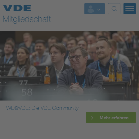
Top Themen
Fokusthemen
Energy
AI & Digital Trust
Health
Mobility
WE@VDE: Die VDE Community
Mehr erfahren
Standards
Weitere Themen