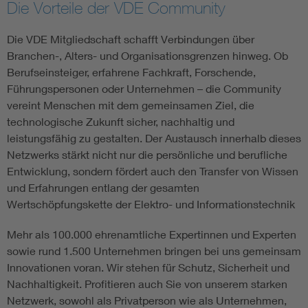
Die Vorteile der VDE Community
Assisted Living
Bui
Die VDE Mitgliedschaft schafft Verbindungen über
Branchen-, Alters- und Organisationsgrenzen hinweg. Ob
Electromobility
Inf
Berufseinsteiger, erfahrene Fachkraft, Forschende,
Führungspersonen oder Unternehmen – die Community
Energy efficiency
Edu
vereint Menschen mit dem gemeinsamen Ziel, die
technologische Zukunft sicher, nachhaltig und
leistungsfähig zu gestalten. Der Austausch innerhalb dieses
Energy storage
Ren
Netzwerks stärkt nicht nur die persönliche und berufliche
Entwicklung, sondern fördert auch den Transfer von Wissen
Functional safety
Env
und Erfahrungen entlang der gesamten
Wertschöpfungskette der Elektro- und Informationstechnik
Mehr als 100.000 ehrenamtliche Expertinnen und Experten
sowie rund 1.500 Unternehmen bringen bei uns gemeinsam
Innovationen voran. Wir stehen für Schutz, Sicherheit und
Nachhaltigkeit. Profitieren auch Sie von unserem starken
Netzwerk, sowohl als Privatperson wie als Unternehmen,