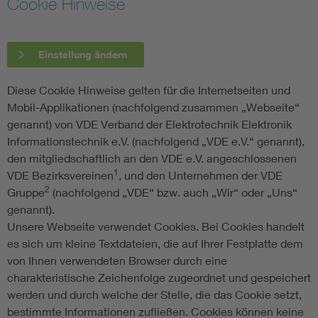
Cookie Hinweise
Assisted Living
Bui
Einstellung ändern
Electromobility
Inf
Diese Cookie Hinweise gelten für die Internetseiten und
Energy efficiency
Edu
Mobil-Applikationen (nachfolgend zusammen „Webseite“
genannt) von VDE Verband der Elektrotechnik Elektronik
Informationstechnik e.V. (nachfolgend „VDE e.V.“ genannt),
Energy storage
Ren
den mitgliedschaftlich an den VDE e.V. angeschlossenen
1
VDE Bezirksvereinen
, und den Unternehmen der VDE
Functional safety
Env
2
Gruppe
(nachfolgend „VDE“ bzw. auch „Wir“ oder „Uns“
genannt).
Unsere Webseite verwendet Cookies. Bei Cookies handelt
es sich um kleine Textdateien, die auf Ihrer Festplatte dem
von Ihnen verwendeten Browser durch eine
charakteristische Zeichenfolge zugeordnet und gespeichert
werden und durch welche der Stelle, die das Cookie setzt,
bestimmte Informationen zufließen. Cookies können keine