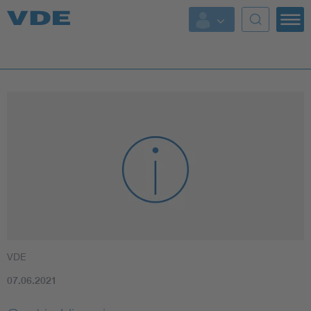
Top Themen
Fokusthemen
Energy
AI & Digital Trust
Health
Mobility
VDE
Standards
07.06.2021
Weitere Themen