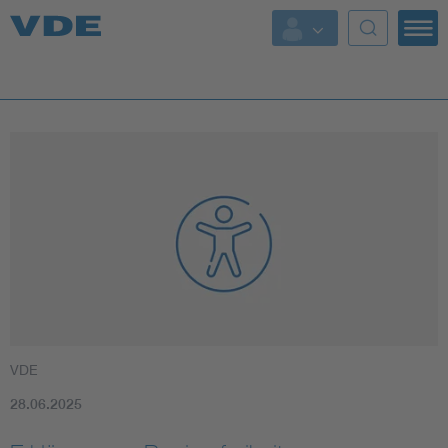
Top Themen
Fokusthemen
Energy
AI & Digital Trust
Health
Mobility
VDE
Standards
28.06.2025
Weitere Themen