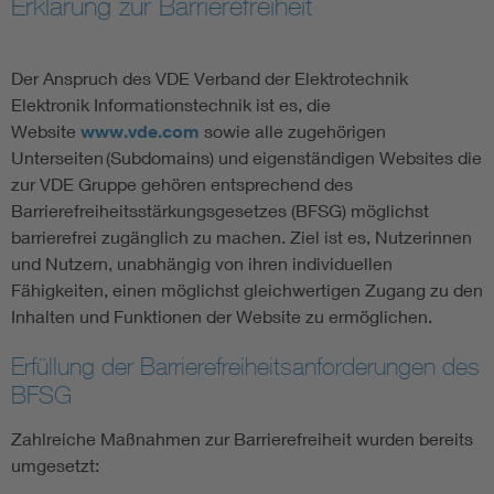
Erklärung zur Barrierefreiheit
Assisted Living
Bui
Der Anspruch des VDE Verband der Elektrotechnik
Electromobility
Inf
Elektronik Informationstechnik ist es, die
Website
www.vde.com
sowie alle zugehörigen
Unterseiten (Subdomains) und eigenständigen Websites die
Energy efficiency
Edu
zur VDE Gruppe gehören entsprechend des
Barrierefreiheitsstärkungsgesetzes (BFSG) möglichst
Energy storage
Ren
barrierefrei zugänglich zu machen. Ziel ist es, Nutzerinnen
und Nutzern, unabhängig von ihren individuellen
Functional safety
Env
Fähigkeiten, einen möglichst gleichwertigen Zugang zu den
Inhalten und Funktionen der Website zu ermöglichen.
Erfüllung der Barrierefreiheitsanforderungen des
BFSG
Zahlreiche Maßnahmen zur Barrierefreiheit wurden bereits
umgesetzt: