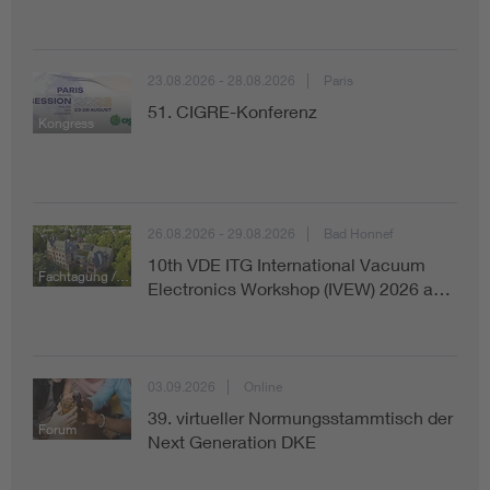
23.08.2026 - 28.08.2026
Paris
51. CIGRE-Konferenz
Kongress
26.08.2026 - 29.08.2026
Bad Honnef
10th VDE ITG International Vacuum
Fachtagung / Konferenz
Electronics Workshop (IVEW) 2026 a…
03.09.2026
Online
39. virtueller Normungsstammtisch der
Forum
Next Generation DKE