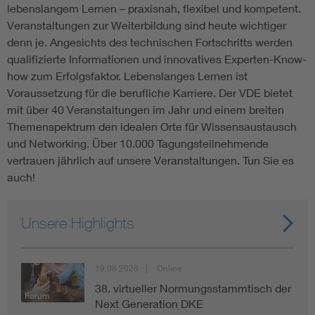
lebenslangem Lernen – praxisnah, flexibel und kompetent.
Assisted Living
Bui
Veranstaltungen zur Weiterbildung sind heute wichtiger
denn je. Angesichts des technischen Fortschritts werden
qualifizierte Informationen und innovatives Experten-Know-
Electromobility
Inf
how zum Erfolgsfaktor. Lebenslanges Lernen ist
Voraussetzung für die berufliche Karriere. Der VDE bietet
Energy efficiency
Edu
mit über 40 Veranstaltungen im Jahr und einem breiten
Themenspektrum den idealen Orte für Wissensaustausch
und Networking. Über 10.000 Tagungsteilnehmende
Energy storage
Ren
vertrauen jährlich auf unsere Veranstaltungen. Tun Sie es
auch!
Functional safety
Env
Unsere Highlights
19.08.2026
Online
38. virtueller Normungsstammtisch der
Forum
Next Generation DKE