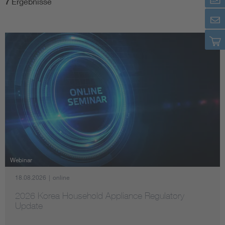
7
Ergebnisse
Webinar
18.08.2026
|
online
2026 Korea Household Appliance Regulatory
Update