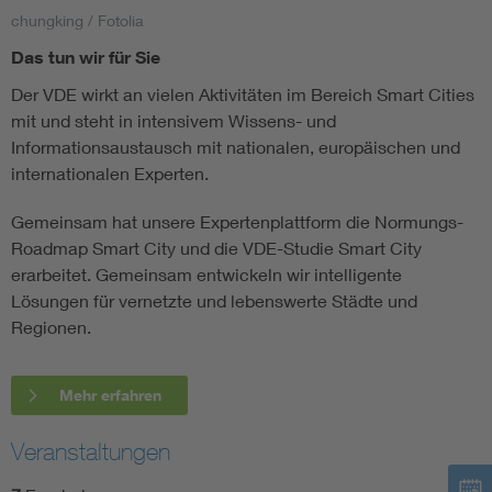
chungking / Fotolia
Assisted Living
Bui
Das tun wir für Sie
Der VDE wirkt an vielen Aktivitäten im Bereich Smart Cities
Electromobility
Inf
mit und steht in intensivem Wissens- und
Informationsaustausch mit nationalen, europäischen und
Energy efficiency
Edu
internationalen Experten.
Gemeinsam hat unsere Expertenplattform die Normungs-
Energy storage
Ren
Roadmap Smart City und die VDE-Studie Smart City
erarbeitet. Gemeinsam entwickeln wir intelligente
Functional safety
Env
Lösungen für vernetzte und lebenswerte Städte und
Regionen.
Mehr erfahren
Veranstaltungen