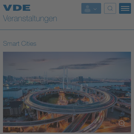
Top Themen
Fokusthemen
Smart Cities
Energy
AI & Digital Trust
Health
Mobility
Standards
Weitere Themen