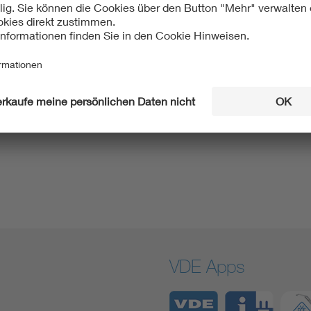
s zum Login +
DKE Telefonservice: Uns
nwort
Experten antworten
VDE Apps