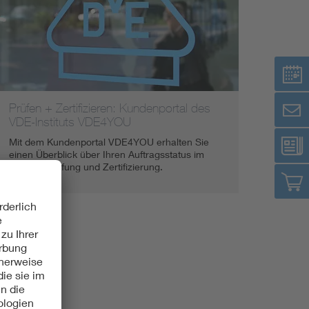
Renewable energies
Environmental Protection
Prüfen + Zertifizieren: Kundenportal des
VDE-Instituts VDE4YOU
Mit dem Kundenportal VDE4YOU erhalten Sie
einen Überblick über Ihren Auftragsstatus im
Bereich Prüfung und Zertifizierung.