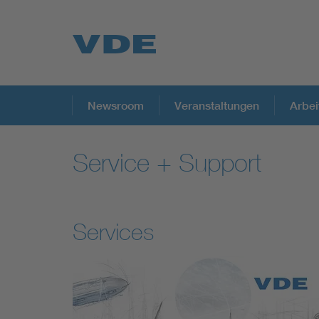
Top Themen
Newsroom
Veranstaltungen
Arbei
Service + Support
Fokusthemen
Energy
Services
AI & Digital Trust
Health