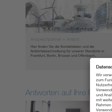
Mobility
Standards
Ansprechpartner + Anfahrt
Hier finden Sie die Kontaktdaten und die
Anfahrtsbeschreibung für unserer Standorte in
Frankfurt, Berlin, Brüssel und Offenbach.
Antworten auf Ihre Fragen