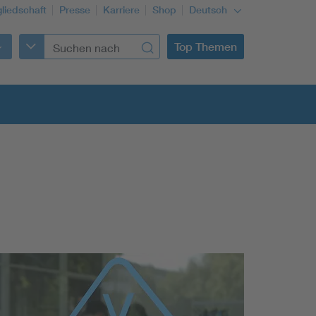
gliedschaft
Presse
Karriere
Shop
Deutsch
Top Themen
Building Services Engineering
Information and communications technology ICT
Education + profession