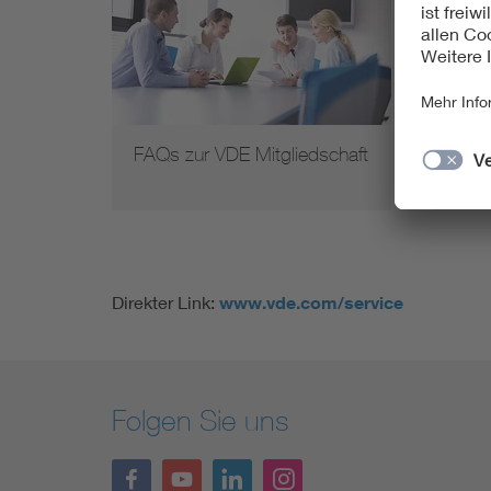
FAQs zur VDE Mitgliedschaft
FAQ
Ken
Direkter Link:
www.vde.com/service
Folgen Sie uns