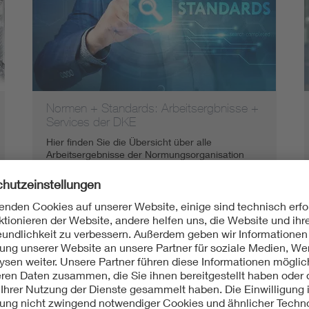
Energy storage
Functional safety
Normen + Standards: Arbeitsergbnisse +
Services der DKE
Hier finden Sie die Übersicht über alle
Arbeitsergebnisse der Normungsorganisation
DKE in VDE und DIN sowie deren Services.