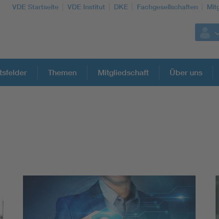
VDE Startseite
VDE Institut
DKE
Fachgesellschaften
Mit
tsfelder
Themen
Mitgliedschaft
Über uns
Weitere Themen
Assisted Living
Electromobility
Energy efficiency