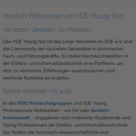
Assisted Living
Bui
Herzlich Willkommen im VDE Young Net!
Electromobility
Inf
Vernetzen. Gestalten. Durchstarten.
Das VDE Young Net ist das junge Netzwerk im VDE e.V. und
Energy efficiency
Edu
die Community der nächsten Generation e-technischer
Fach- und Führungskräfte. Es bietet Nachwuchskräften in
Energy storage
Ren
der Elektro- und Informationstechnik eine Plattform, um
sich zu vernetzen, Erfahrungen auszutauschen und
wertvolle Kontakte zu knüpfen.
Functional safety
Env
Technik verbindet. Wir auch.
In den
VDE Hochschulgruppen
und VDE Young
Professionals Netzwerken - vor Ort oder
fachlich-
bundesweit
- engagieren sich motivierte Studierende und
Young Professionals der Elektro- und Informationstechnik.
Sie fördern die technisch-wissenschaftliche und