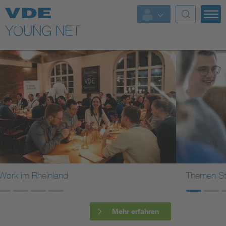
Top Themen
Fokusthemen
Energy
AI & Digital Trust
Health
Mobility
Themen Stammtisch Junges Forum ETG
Standards
Mehr erfahren
Weitere Themen