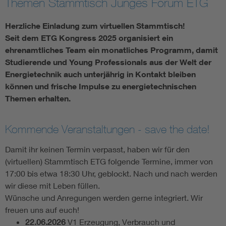
Themen Stammtisch Junges Forum ETG
Assisted Living
Bui
Herzliche Einladung zum virtuellen Stammtisch!
Seit dem ETG Kongress 2025 organisiert ein
Electromobility
Inf
ehrenamtliches Team ein monatliches Programm, damit
Studierende und Young Professionals aus der Welt der
Energietechnik auch unterjährig in Kontakt bleiben
Energy efficiency
Edu
können und frische Impulse zu energietechnischen
Themen erhalten.
Energy storage
Ren
Kommende Veranstaltungen - save the date!
Functional safety
Env
Damit ihr keinen Termin verpasst, haben wir für den
(virtuellen) Stammtisch ETG folgende Termine, immer von
17:00 bis etwa 18:30 Uhr, geblockt. Nach und nach werden
wir diese mit Leben füllen.
Wünsche und Anregungen werden gerne integriert. Wir
freuen uns auf euch!
22.06.2026
V1 Erzeugung, Verbrauch und