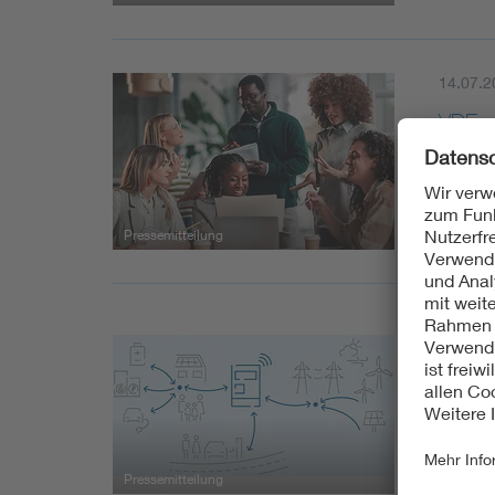
14.07.2
VDE si
Der VD
Elektr
Pressemitteilung
13.07.2
VDE F
Das Fo
Inform
Pressemitteilung