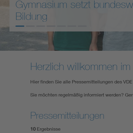
Infrastructure) im Gespräc
Mobility
Deutschland als Trendsette
Standards
Herzlich willkommen im
Hier finden Sie alle Pressemitteilungen des VDE
Sie möchten regelmäßig informiert werden? Ger
Pressemitteilungen
10
Ergebnisse