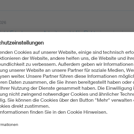
026
eht Erholung am Arbeitsmarkt für Elektroingenieurinne
E Ausschuss Studium, Beruf und Gesellschaft registriert eine
oingenieurinnen und -ingenieuren. Die Expertinnen und Exper
026
NN und DKE warnen: Parallele Light-Lösungen für Sm
rum Netztechnik/Netzbetrieb im VDE (VDE FNN) und die Deuts
ationstechnik (DKE) im VDE kritisieren den Vorschlag der Bun