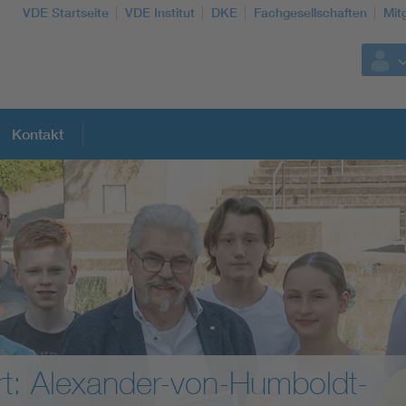
VDE Startseite
VDE Institut
DKE
Fachgesellschaften
Mit
Kontakt
Weitere Themen
Assisted Living
Electromobility
Energy efficiency
rgies Deutschland Industry und