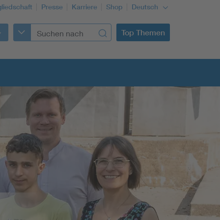
gliedschaft
Presse
Karriere
Shop
Deutsch
Top Themen
Building Services Engineering
Information and communications technology ICT
Education + profession