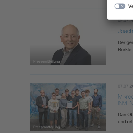
09.07.2
Joachi
Der ge
Bürkle 
Pressemitteilung
07.07.2
Mikro
INVEN
Das Ob
und er
Pressemitteilung