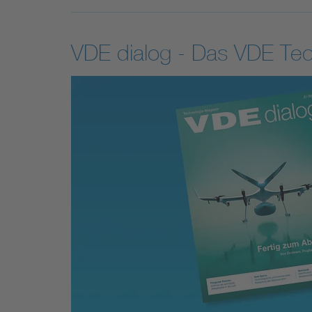
VDE dialog - Das VDE Te