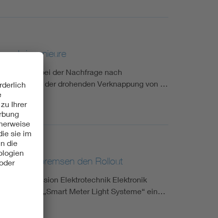
n und -ingenieure
 Trendwende bei der Nachfrage nach
ten warnen vor der drohenden Verknappung von …
art Meter bremsen den Rollout
che Kommission Elektrotechnik Elektronik
desregierung, „Smart Meter Light Systeme“ ein…