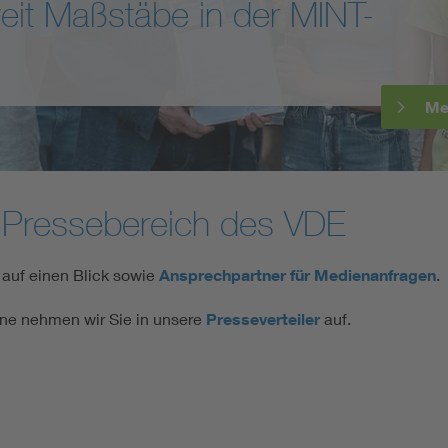
h mit dem VDE: „Wir sehen
Energy storage
r für die Energiewende“
Functional safety
Me
 Pressebereich des VDE
 auf einen Blick sowie
Ansprechpartner für Medienanfragen
.
ne nehmen wir Sie in unsere
Presseverteiler
auf.