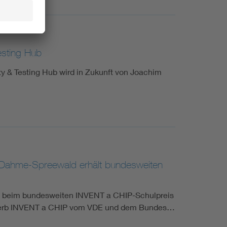
esting Hub
& Testing Hub wird in Zukunft von Joachim
m Dahme-Spreewald erhält bundesweiten
z beim bundesweiten INVENT a CHIP-Schulpreis
tbewerb INVENT a CHIP vom VDE und dem Bundes…