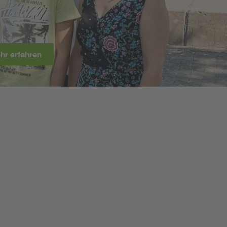
Renewable energies
Environmental Protection
hr erfahren