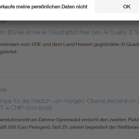
026
m Bürkle ist neuer Geschäftsführer des AI Quality & T
meinsam vom VDE und dem Land Hessen gegründete AI Quality 
geleitet.
026
chips für die Medizin von morgen: Oberstufenzentru
T a CHIP-Schulpreis
erstufenzentrum Dahme-Spreewald erreicht den zweiten Plat
hält 500 Euro Preisgeld. Seit 25 Jahren begeistert der Wet