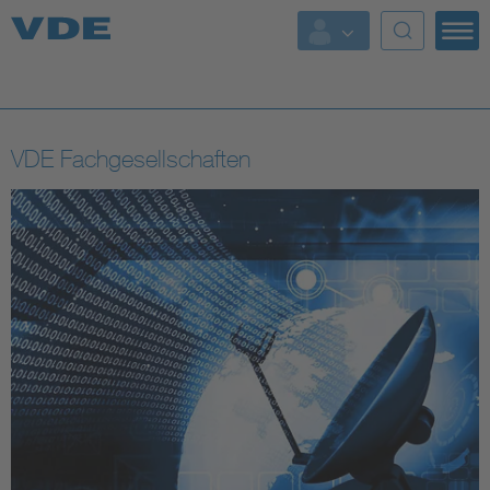
Top Themen
Fokusthemen
VDE Fachgesellschaften
Energy
AI & Digital Trust
Health
Mobility
Standards
Weitere Themen