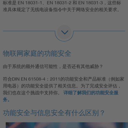
标准是 EN 18031-1、EN 18031-2 和 EN 18031-3，这些标
准具体规定了无线电设备指令中关于网络安全的相关要求。
从 2025 年 8 月 1 日起，无线电设备制造商必须证明其产品
符合全新的网络安全要求。VDE 研究所通过内部测试规范
“VDE-PB-0033”提供支持，该规范是基于 ETSI EN 301 645
标准及欧盟对欧洲标准化组织的授权要求。此外，我们还提
物联网家庭的功能安全
供“网络安全测试”的全新认证方案。该方案包括根据 EN
18031-1、-2 和/或 -3 标准进行的认证。除认证证书外，还将
由于系统的额外通信可能性，是否还有其他威胁？
针对销售目的颁发一个可贴于产品上的标签。该标签有效期
符合DIN EN 61508-4：2011的功能安全和产品标准（例如家
为一年。根据 EN 18031-X 标准（在自愿的基础上或是在符
用电器）的功能安全提供了相关信息。为了完成安全评估，
合性推定受限的情况下）可随时进行欧盟型式认证，并且我
我们也在这个挑战中支持你。
详细了解我们的功能安全服
们始终建议这样做，因为这样可以在市场监督审查期间为制
务。
造商提供更高的安全保障。VDE Prüf- und
Zertifizierungsinstitutes GmbH（VDE 测试和认证研究所有
功能安全与信息安全有什么区别？
限公司）的 RED/EMV 公告机构，非常乐意为您提供有关欧
盟型式认证方案及优势的咨询服务。