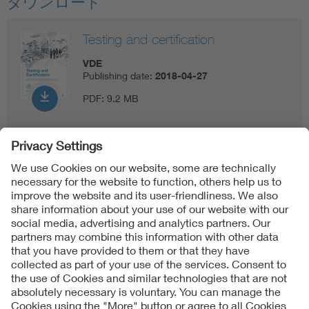
ダウンロード
Testing and certification
VDE
Publishing date:
2018-04-27
PDF:
9.2 MB
Follow us on