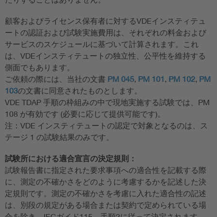
顧客およびライセンス保有者に対するVDEインスティテュ
ートの認証および試験実施費用は、それぞれの料金および
サービスのスケジュールに基づいて計算されます。これ
は、VDEインスティテュートの独立性、公平性を維持する
側面でもあります。
ご依頼の際には、当社の文書
PM 045
,
PM 101
,
PM 102
,
PM
103
の文書に同意されたものとします。
VDE TDAP 手順の枠組みの中で現地実施する試験では、PM
108 が有効です (必要に応じて提供可能です)。
注：VDE インスティテュートの認定で対象となるのは、ス
テージ 1 の試験結果のみです。
試験所における適合宣言の決定規則：
試験報告書に指定された要求事項への適合性を記載する際
に、測定の不確かさをどのように考慮するかを記述した決
定規則です。測定の不確かさを考慮に入れた適合性の記述
は、別段の規定がある場合または契約で定められている場
合を除き、IECガイド115、手順2に従って決定されます。