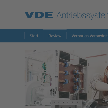
Start
Review
Vorherige Veranstal