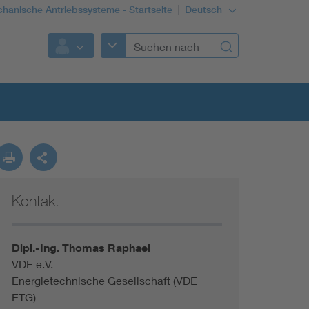
anische Antriebssysteme - Startseite
Deutsch
Kontakt
Dipl.-Ing. Thomas Raphael
VDE e.V.
Energietechnische Gesellschaft (VDE
ETG)