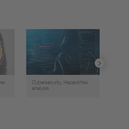
re-
Cybersecurity, Hazard/risk
国际
analysis