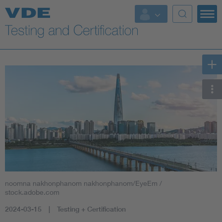
Key Topics
noomna nakhonphanom nakhonphanom/EyeEm /
stock.adobe.com
2024-03-15
Testing + Certification