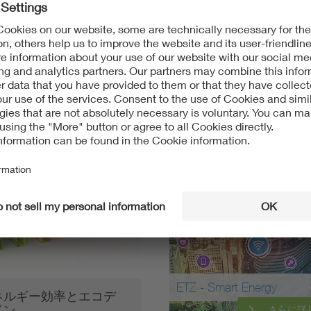
動化”だけでなく、”熱”、冷蔵、空調および換気技術の分野に
方法を喜んで現地にて提示します。
ETZ - Smart Energy
ネルギー効率とエコデ
イン
さらに詳