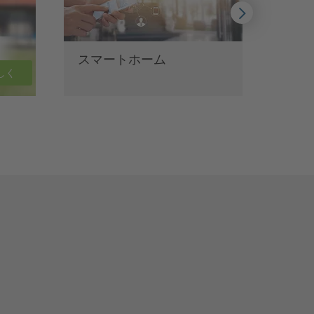
スマートホーム
VD
おけ
しく