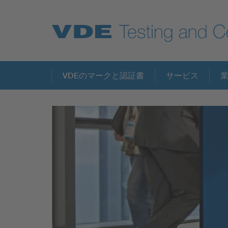
Key Topics
VDEのマークと認証書
サービス