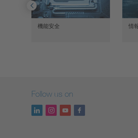
ートに
機能安全
情
ー…
Follow us on