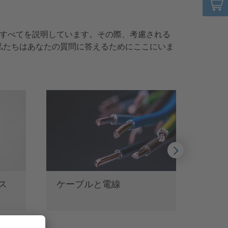
についすべてを説明しています。その際、考慮される
私たちはあなたの質問に答えるためにここにいま
ケーブルと電線
エネル
ザイン