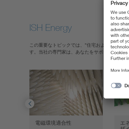
ISH Energy
この重要なトピックでは、”住宅および建物の自
す。当社の専門家は、あなたをサポートできる
電磁環境適合性
エ
ザ
詳しく