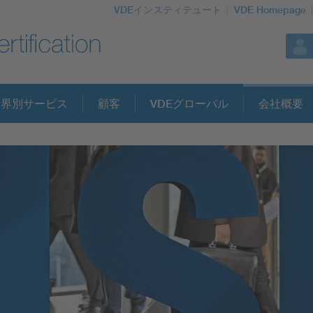
VDEインスティテュート
VDE Homepage
業界別サービス
顧客
VDEグローバル
会社概要