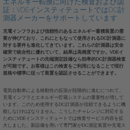
エネルギー転換に向けた検査および認
証：VDEインスティテュートではDC計
測器メーカーをサポートしています
充電インフラおよび信頼性のあるエネルギー蓄積装置の需
要が伸びており、これにともなって使用されるDC計測器に
対する要件も進化してきています。これらの計測器は安全
確実で統合性に優れていて、結果は高精度ですか。VDEイ
ンスティテュートの先端測定設備なら効率的DC計測器検査
が可能です。お客様はこの検査をご利用になることで現行
規格や標準に従って装置を認証させることができます。
電気自動車による移動性の拡張が段階的に進むにつれて、
充電インフラとエネルギー貯蔵システムの重要性が増して
います。このため使用するDC計測器が信頼できるように機
能しなければなりません。こうしたチャレンジに対応する
ためにVDEインスティテュートでは検査サービス内容を拡
大しました。新設備を用いて専門家がDC測定装置や充電ス