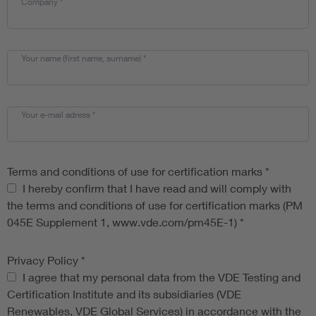
Company
*
Your name (first name, surname)
*
Your e-mail adress
*
Terms and conditions of use for certification marks
*
Terms and conditions of use for certification marks
I hereby confirm that I have read and will comply with
the terms and conditions of use for certification marks (PM
045E Supplement 1, www.vde.com/pm45E-1)
*
Privacy Policy
*
Privacy Policy
I agree that my personal data from the VDE Testing and
Certification Institute and its subsidiaries (VDE
Renewables, VDE Global Services) in accordance with the