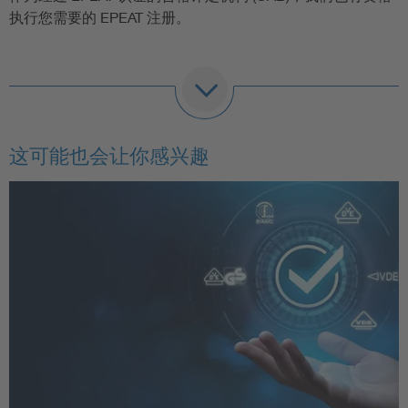
执行您需要的 EPEAT 注册。
可以在 EPEAT 平台中注册以下设备：
个人电脑、显示器、手提电脑 (IEEE 1680.1)
这可能也会让你感兴趣
打印机和复印机等成像设备 (IEEE 1680.2)
电视机 (IEEE 1680.3)
服务器 (NSF/ANSI 426)
移动电话 (UL110)
光伏组件 (NSF/ANSI 457)
也可以根据以下三个评估类别来额外标记已注册的设备：
铜牌 EPEAT 标记：满足所有必要标准