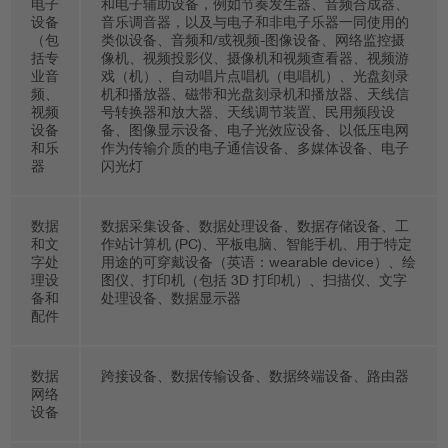
电子
和电子辅助设备，例如节奏发生器、音频合成器、
设备
音乐调音器，以及与电子和非电子乐器一同使用的
（包
类似设备、音频和/或视频-图像设备、网络监控摄
括专
像机、视频投影仪、摄像机和视频查看器、视频游
业音
戏（机）、自动唱片点唱机（电唱机）、光盘刻录
频、
机和播放器、磁带和光盘刻录机和播放器、天线信
视频
号转换器和放大器、天线调节装置、民用频段设
设备
备、图像显示设备、电子光效应设备、以低压电网
和乐
作为传输介质的电子通信设备、多媒体设备、电子
器
闪光灯
数据
数据采集设备、数据处理设备、数据存储设备、工
和文
作站计算机 (PC)、平板电脑、智能手机、用于特定
字处
用途的可穿戴设备（英语：wearable device）、绘
理设
图仪、打印机（包括 3D 打印机）、扫描仪、文字
备和
处理设备、数据显示器
配件
数据
跨接设备、数据传输设备、数据终端设备、路由器
网络
设备