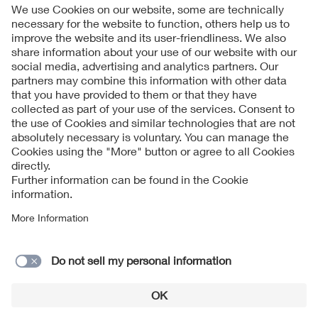
Follow us on
Imprint + Liability
公司一般业务条款
Data Protection Notice
Cookies Notice
联系表格
© 2026 VDE Prüf- und Zertifizierungsinstitut GmbH