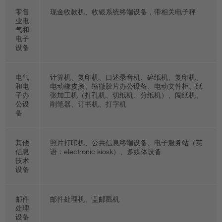
零售
现金收款机、收银系统终端设备，带相关电子秤
业电
气和
电子
设备
电气
计算机、复印机、口述录音机、碎纸机、复印机、
和电
电动橡皮擦、缩微胶片办公设备、电动文件柜、纸
子办
张加工机（打孔机、切纸机、分纸机）、闯纸机、
公设
削笔器、订书机、打字机
备
其他
照片打印机、公共信息终端设备、电子服务站（英
信息
语：electronic kiosk）、多媒体设备
技术
设备
邮件
邮件处理机、盖邮戳机
处理
设备