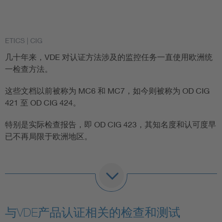
ETICS | CIG
几十年来，VDE 对认证方法涉及的监控任务一直使用欧洲统
一检查方法。
这些文档以前被称为 MC6 和 MC7，如今则被称为 OD CIG
421 至 OD CIG 424。
特别是实际检查报告，即 OD CIG 423，其知名度和认可度早
已不再局限于欧洲地区。
同时，CIG 方法已经升级为 ETICS (European Testing
Inspection Certification System) 内部的一个独立“方案”。
这意味着 CIG 方法作为一种检查方法，现在已经可以和欧洲
与VDE产品认证相关的检查和测试
早已建立的 ENEC、HAR 和 CCA 认证方法相提并论。