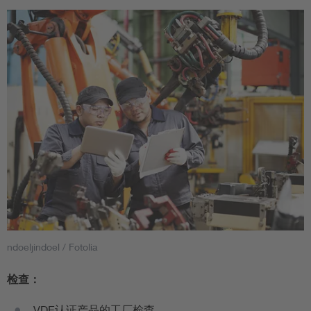
迈出这一步之后，对此感兴趣的认证机构将首次能通过这种
方法获得独立成员资格。
只有少数几家组织为欧洲检查方法第一批先驱公司的构建和
引入工作做出了贡献，而 VDE 便位列其中。
即使今天，VDE 仍大量参与该方法的持续开发工作。
VDE 检查机构的负责人担任 ETICS 内部该方法责任委员会主
席一职已超过 15 年之久。
他还担任新成立的检查政策委员会 (IPC) 主席，该委员会负责
CIG 检查方法的战略性持续开发。
有关“CIG检查方案”的更多信息，请访问 ETICS 网站，具体
链接如下：
ndoeljindoel / Fotolia
ETICS - European Electrical Products Certification
Association
检查：
CIG Scheme (cig-cert.com)
VDE认证产品的工厂检查