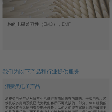
构的电磁兼容性（EMC），EMF
我们为以下产品和行业提供服务
消费类电子产品
家用电器
电动工具
消费类电子产品对日常生活进行着前所未有的影响。平板电视，游
除了低能耗和易用性之外，质量和安全的保障也扮演着至关重要的
电动工具可以让家庭自己动手的人以及专业人员都能够简单高效地
戏机或多房间系统已成为我们客厅不可或缺的一部分。VDE机构的
角色，这不仅是对责任而言非常重要，而且还是一个形象因素，同
工作。但是尤其对这个产品组，必须在安全性能方面设定高标准。
专家检查并认证消费类电子设备，以使人们能在家庭影院中最重要
时也是一个竞争优势 - 从冰箱到电动牙刷再到微波炉 - VDE 机构为
因为如果没有或者不能充分的执行安全要求，将存在特别高的伤害
的是享受乐趣，而不是考虑安全性和可靠性问题。我们的测试涵盖
家用电器提供广泛的测试服务和认证，并帮助制造商和经销商达到
风险。