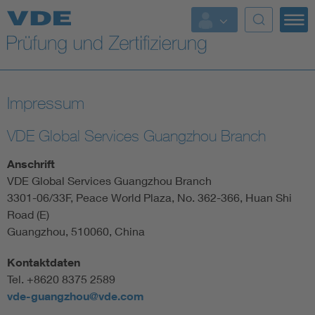
Top Themen
Fokusthemen
Impressum
Energy
VDE Global Services Guangzhou Branch
AI & Digital Trust
Anschrift
VDE Global Services Guangzhou Branch
Health
3301-06/33F, Peace World Plaza, No. 362-366, Huan Shi
Road (E)
Guangzhou, 510060, China
Mobility
Kontaktdaten
Standards
Tel. +8620 8375 2589
vde-guangzhou@vde.com
Weitere Themen