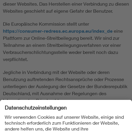
dieser Websites. Das Herstellen einer Verbindung zu diesen
Websites geschieht auf eigene Gefahr der Benutzer.
Die Europäische Kommission stellt unter
https://consumer-redress.ec.europa.eu/index_de
eine
Plattform zur Online-Streitbeilegung bereit. Wir sind zur
Teilnahme an einem Streitbeilegungsverfahren vor einer
Verbraucherschlichtungsstelle weder bereit noch dazu
verpflichtet.
Jegliche in Verbindung mit der Website oder deren
Benutzung auftretenden Rechtsansprüche oder Prozesse
unterliegen der Auslegung der Gesetze der Bundesrepublik
Deutschland, mit Ausnahme der Regelungen des
Internationalen Privatrechts.