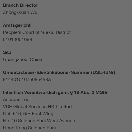
Branch Director
Assisted Living
Bui
Zhong-Xuan Wu
Amtsgericht
Electromobility
Inf
People's Court of Yuexiu District
01014001699
Energy efficiency
Edu
Sitz
Guangzhou, China
Energy storage
Ren
Umsatzsteuer-Identifikations-Nummer (USt.-IdNr)
Functional safety
Env
91440101675685458A
Inhaltlich Verantwortlich gem. § 18 Abs. 2 MStV
Andreas Loof
VDE Global Services HK Limited
Unit 616, 6/F, East Wing,
No. 10 Science Park West Avenue,
Hong Kong Science Park,