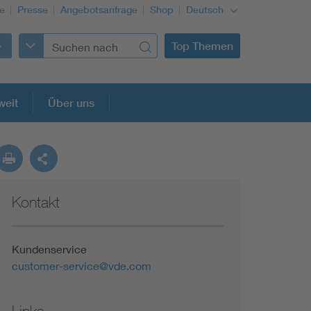
re
Presse
Angebotsanfrage
Shop
Deutsch
Top Themen
weit
Über uns
Kontakt
Building Services Engineering
Information and communications technology ICT
Kundenservice
customer-service@vde.com
Education + profession