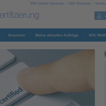
VDE Institut Startseite
VDE Startseite
Karrie
Branchen
Meine aktuellen Aufträge
VDE Welt
Weitere Themen
Assisted Living
Electromobility
Energy efficiency