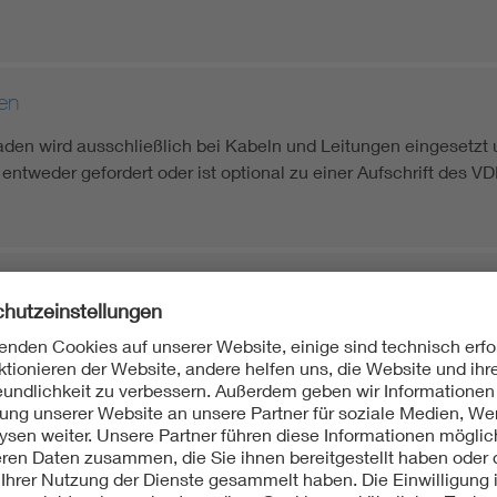
en
en wird ausschließlich bei Kabeln und Leitungen eingesetzt u
ntweder gefordert oder ist optional zu einer Aufschrift des 
sierungs-Kennzeichnung bzw. -Kennfaden
chnung für harmonisierte Starkstromleitungen ermöglicht Ihne
ärkten.
 des VDE