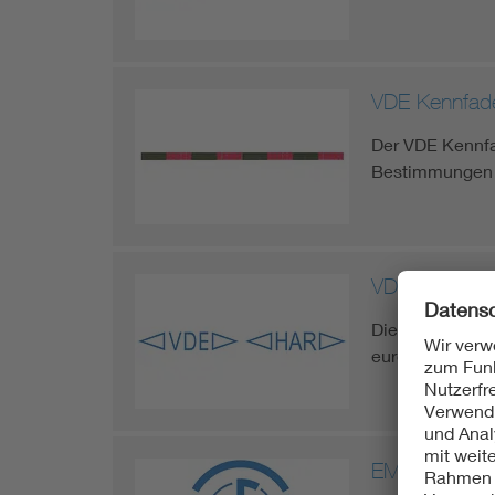
VDE Kennfad
Der VDE Kennfad
Bestimmungen e
VDE HARmoni
Die VDE Kennzei
europäischen M
EMC-Zeichen