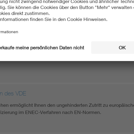
n des VDE wird für elektrotechnische Erzeugnisse vergeben, 
che Verträglichkeit entsprechen.
erungszeichen
ung für das Gutachten mit Fertigungsüberwachung elektrotechn
n des VDE
en ermöglicht Ihnen den ungehinderten Zutritt zu europäisch
ifizierung im ENEC-Verfahren nach EN-Normen.