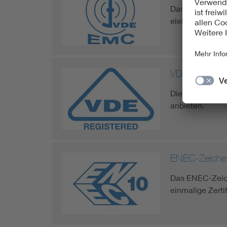
Das EMC-Zeiche
elektromagnetis
VDE Registri
Die Zertifizier
anbieten.
ENEC-Zeiche
Das ENEC-Zeich
einmalige Zert