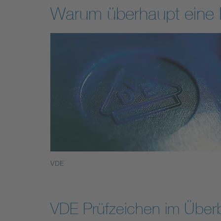
Warum überhaupt eine P
VDE
VDE Prüfzeichen im Überb