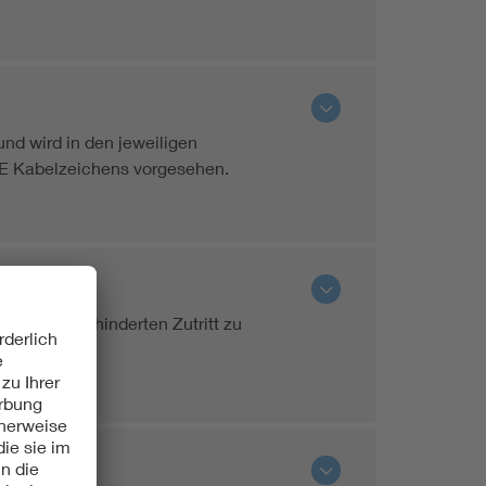
nd wird in den jeweiligen
VDE Kabelzeichens vorgesehen.
n den ungehinderten Zutritt zu