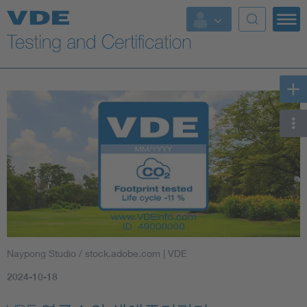
Key Topics
Naypong Studio / stock.adobe.com | VDE
2024-10-18