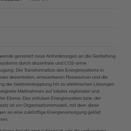
wende generiert neue Anforderungen an die Gestaltung
esystems durch dezentrale und CO2-arme
ugung. Die Transformation des Energiesystems in
eser dezentralen, erneuerbaren Ressourcen und die
ung der Sektorenkopplung hin zu elektrischen Lösungen
eeignete Maßnahmen auf lokaler, regionaler und
ler Ebene. Das zellulare Energiesystem bzw. der
nsatz ist ein Organisationsmodell, mit dem diese
en an eine zukünftige Energieversorgung gelöst
nen.
lularen Ansatz wird aufgezeigt, wie die vorhandene