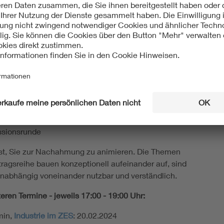
optimale Nutzung aller vorhandenen Ressourcen
ßung
tung: Was ist ein Prosumer/Energiezelle?
ng eines Energiekonzepts für ein Prosumer-Haus
beispiel 1: Klassischer Privathaushalt, der sich langsam
rosumer entwickelt.
axisbeispiel 2
skussionsrunde
ist, Sie zur Nachahmung zu animieren. Die Themen
tragsreihe bauen konzeptionell aufeinander auf, sind
nabhängig voneinander nutzbar und verständlich.
eren Termine - jeweils 17:00 - 19:00 Uhr:
min,
Industrie im ZES
: 20.02.2024