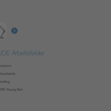
VDE Arbeitsfelder
Science
Standards
Testing
VDE Young Net