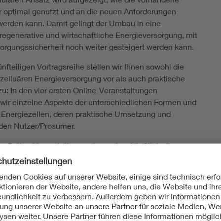
r optimal genutzt und an die neuen Anforderungen
erden kann. Damit gelingt der Umbau in eine
 regenerative und wirtschaftliche Energieversorgung, mit
sorgungssicherheit noch weiter gesteigert werden kann.
ünfteiligen Vortragsreihe stellen wir Ihnen sowohl die
 zelluären Energieversorgung vor als auch praktische
: In den vier ersten Online-Veranstaltungen
wir einzelne Aspekte der unterschiedlichen Formen und
Energiezellen, deren praktische Umsetzung und
r den Nutzer/Prosumer.
en Online-Veranstaltung zeigen wir schließlich die
e Transformation unseres bestehenden Systems in ein
 Energiesystem und das Zusammenspiel von
en und Zellclustern in einem leistungsstarken,
 und sichern Energienetz der Zukunft. Im zellularen
em zeigen wir auf, wie der Informationsfluss wieder mit
fluss durch die zellulare Struktur verbunden wird und