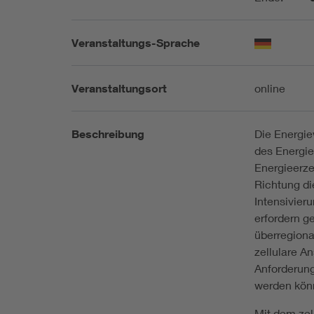
Veranstaltungs-Sprache
Veranstaltungsort
online
Beschreibung
Die Energie
des Energi
Energieerze
Richtung di
Intensivier
erfordern g
überregiona
zellulare A
Anforderung
werden kön
Mit dem zel