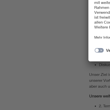
damit eine 
ermöglicht.
Programm:
Begrü
Einlei
Planu
Praxis
zum P
Pr
Di
Unser Ziel 
unserer Vor
aber auch u
Unsere weit
2. Ter