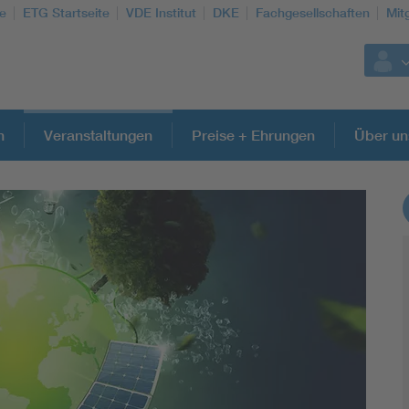
te
ETG Startseite
VDE Institut
DKE
Fachgesellschaften
Mit
n
Veranstaltungen
Preise + Ehrungen
Über un
Weitere Themen
Energy efficiency
Energy grids
Energy storage