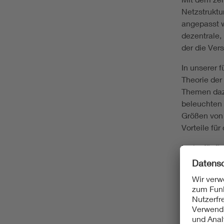
Netzstruktu
angepasst w
dezentrale,
der die Ver
In unserer f
Theorie der
Themen dazu
beleuchten 
Größen von 
Vorteile fü
In der fünft
schrittweis
zellulares
Energiezell
resilienten
Energiesyst
dem Energie