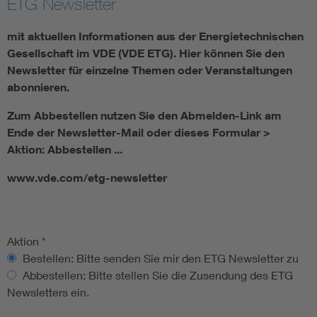
ETG Newsletter
Energy efficiency
mit aktuellen Informationen aus der Energietechnischen
Gesellschaft im VDE (VDE ETG). Hier können Sie den
Energy grids
Newsletter für einzelne Themen oder Veranstaltungen
abonnieren.
Energy storage
Zum Abbestellen nutzen Sie den Abmelden-Link am
Ende der Newsletter-Mail oder dieses Formular >
Renewable energies
Aktion: Abbestellen ...
www.vde.com/etg-newsletter
Kompetenzzentrum Smart Grid
Aktion
*
Bestellen: Bitte senden Sie mir den ETG Newsletter zu
Abbestellen: Bitte stellen Sie die Zusendung des ETG
Newsletters ein.