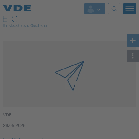
Top Themen
Fokusthemen
Energy
AI & Digital Trust
Health
Mobility
VDE
Standards
28.05.2025
Weitere Themen