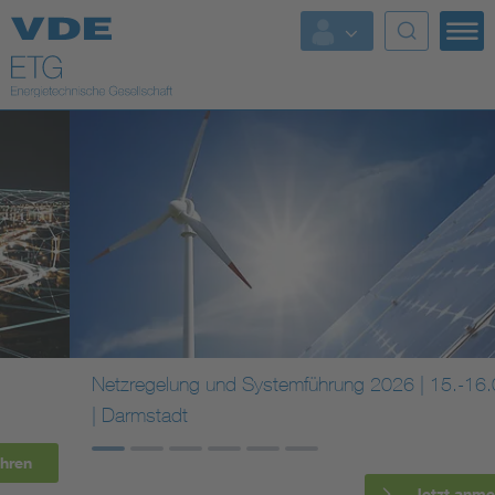
Top Themen
Fokusthemen
Energy
AI & Digital Trust
Health
Mobility
Netzregelung und Systemführung 2026 | 15.-16.09.
| Darmstadt
Standards
Weitere Themen
Jetzt anmelden