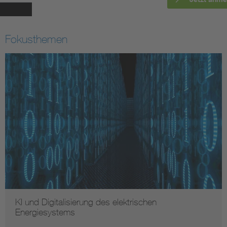
Energy efficiency
Fokusthemen
Energy grids
Energy storage
Renewable energies
Kompetenzzentrum Smart Grid
KI und Digitalisierung des elektrischen
Energiesystems