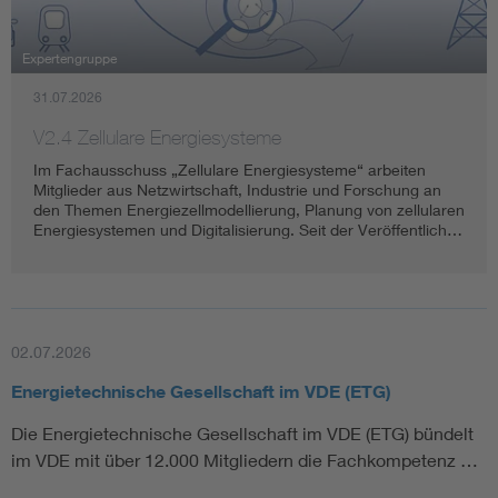
Energy efficiency
Expertengruppe
31.07.2026
Energy grids
V2.4 Zellulare Energiesysteme
Energy storage
Im Fachausschuss „Zellulare Energiesysteme“ arbeiten
Mitglieder aus Netzwirtschaft, Industrie und Forschung an
den Themen Energiezellmodellierung, Planung von zellularen
Renewable energies
Energiesystemen und Digitalisierung. Seit der Veröffentlich…
Kompetenzzentrum Smart Grid
02.07.2026
Energietechnische Gesellschaft im VDE (ETG)
Die Energietechnische Gesellschaft im VDE (ETG) bündelt
im VDE mit über 12.000 Mitgliedern die Fachkompetenz …