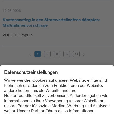
19.03.2026
Kostenanstieg in den Stromverteilnetzen dämpfen:
Maßnahmenvorschläge
VDE ETG Impuls
1
2
3
...
14
Folgen Sie uns