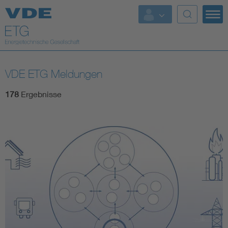
Top Themen
Fokusthemen
VDE ETG Meldungen
Energy
178
Ergebnisse
AI & Digital Trust
Health
Mobility
Standards
Weitere Themen