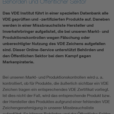
Behörden und Öffentlicher Sektor
Assisted Living
Bui
Das VDE Institut führt in einer speziellen Datenbank alle
VDE geprüften und -zertifizierten Produkte auf. Daneben
Electromobility
Inf
werden in einer Missbrauchsliste Hersteller und
Inverkehrbringer aufgelistet, die bei unseren Markt- und
Produktionskontrollen wegen Fälschung oder
Energy efficiency
Edu
unberechtigter Nutzung des VDE Zeichens aufgefallen
sind. Dieser Online-Service unterstützt Behörden und
Energy storage
Ren
den Öffentlichen Sektor bei dem Kampf gegen
Markenpiraterie.
Functional safety
Env
Bei unseren Markt- und Produktionskontrollen wird u. a.
kontrolliert, ob für Produkte, die äußerlich sichtbar ein VDE
Zeichen tragen ein entsprechendes VDE Zertifikat vorliegt.
Ist dies nicht der Fall, wird das entsprechende Produkt bzw.
der Hersteller des Produktes aufgrund einer fehlenden VDE
Zeichengenehmigung in unserer Missbrauchsliste
aufgeführt. So können Behörden und der Öffentliche Sektor