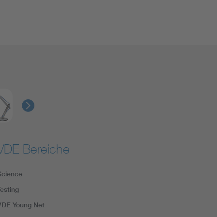
VDE Bereiche
Science
Testing
VDE Young Net