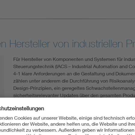
 Hersteller von industriellen P
Für Hersteller von Komponenten und Systemen für indust
Steuerungstechnik (IACS – Industrial Automation and Co
4-1 klare Anforderungen an die Gestaltung und Dokumen
zählen unter anderem die Durchführung von Risikoanaly
Design-Prinzipien, ein geregeltes Schwachstellenmanag
sicherheitsrelevanter Updates über den gesamten Produk
verpflichtet, Cyber-Sicherheitsaspekte frühzeitig und na
Qualitätsprozesse zu integrieren, um die Sicherheit und In
sicherzustellen.