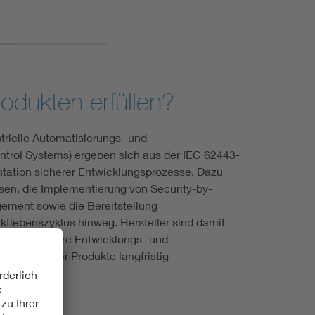
rodukten erfüllen?
rielle Automatisierungs- und
ntrol Systems) ergeben sich aus der IEC 62443-
tation sicherer Entwicklungsprozesse. Dazu
sen, die Implementierung von Security-by-
ement sowie die Bereitstellung
tlebenszyklus hinweg. Hersteller sind damit
chhaltig in ihre Entwicklungs- und
tegrität ihrer Produkte langfristig