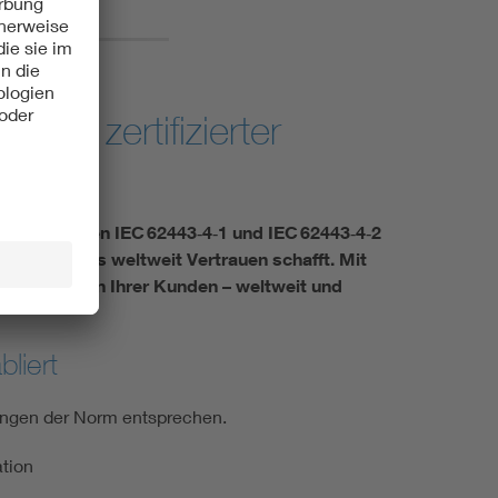
 VDE zertifizierter
h den Normen IEC 62443‑4‑1 und IEC 62443‑4‑2
rtifikat, das weltweit Vertrauen schafft. Mit
 das Vertrauen Ihrer Kunden – weltweit und
liert
ungen der Norm entsprechen.
tion