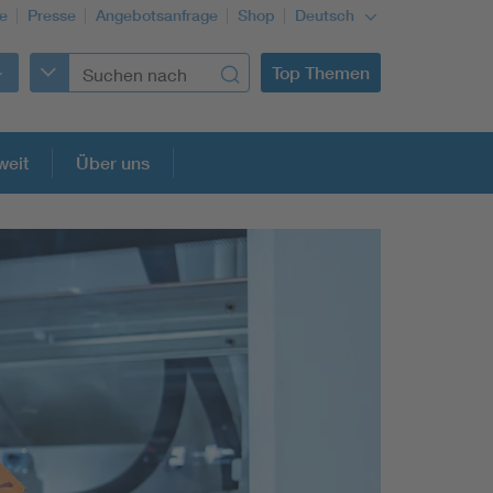
re
Presse
Angebotsanfrage
Shop
Deutsch
Top Themen
weit
Über uns
Building Services Engineering
Information and communications technology ICT
Education + profession