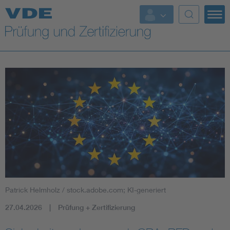
Top Themen
Fokusthemen
Energy
AI & Digital Trust
Health
Mobility
Patrick Helmholz / stock.adobe.com; KI-generiert
Standards
27.04.2026
Prüfung + Zertifizierung
Weitere Themen