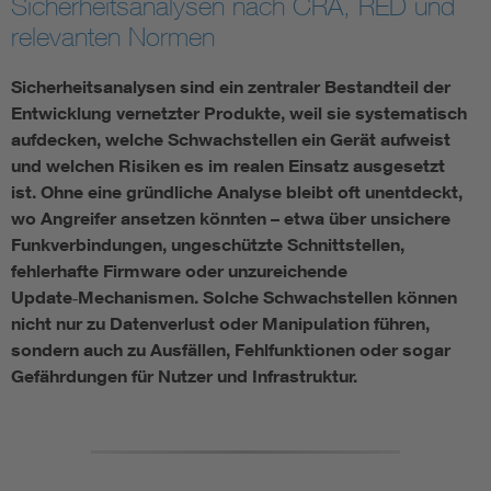
Sicherheitsanalysen nach CRA, RED und
relevanten Normen
Assisted Living
Bui
Sicherheitsanalysen sind ein zentraler Bestandteil der
Electromobility
Inf
Entwicklung vernetzter Produkte, weil sie systematisch
aufdecken, welche Schwachstellen ein Gerät aufweist
Energy efficiency
Edu
und welchen Risiken es im realen Einsatz ausgesetzt
ist. Ohne eine gründliche Analyse bleibt oft unentdeckt,
wo Angreifer ansetzen könnten – etwa über unsichere
Energy storage
Ren
Funkverbindungen, ungeschützte Schnittstellen,
fehlerhafte Firmware oder unzureichende
Functional safety
Env
Update‑Mechanismen. Solche Schwachstellen können
nicht nur zu Datenverlust oder Manipulation führen,
sondern auch zu Ausfällen, Fehlfunktionen oder sogar
Gefährdungen für Nutzer und Infrastruktur.