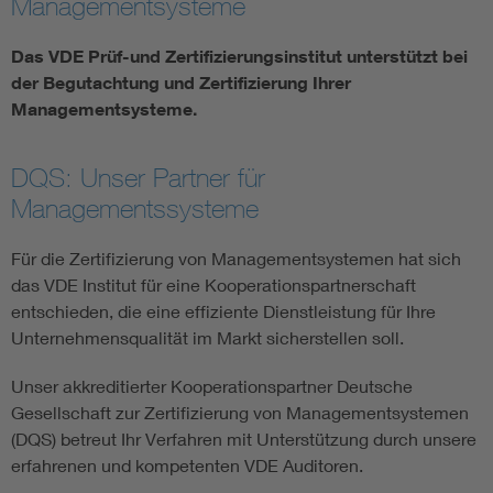
Managementsysteme
Assisted Living
Bui
Das VDE Prüf-und Zertifizierungsinstitut unterstützt bei
der Begutachtung und Zertifizierung Ihrer
Electromobility
Inf
Managementsysteme.
Energy efficiency
Edu
DQS: Unser Partner für
Managementssysteme
Energy storage
Ren
Für die Zertifizierung von Managementsystemen hat sich
das VDE Institut für eine Kooperationspartnerschaft
Functional safety
Env
entschieden, die eine effiziente Dienstleistung für Ihre
Unternehmensqualität im Markt sicherstellen soll.
Unser akkreditierter Kooperationspartner Deutsche
Gesellschaft zur Zertifizierung von Managementsystemen
(DQS) betreut Ihr Verfahren mit Unterstützung durch unsere
erfahrenen und kompetenten VDE Auditoren.