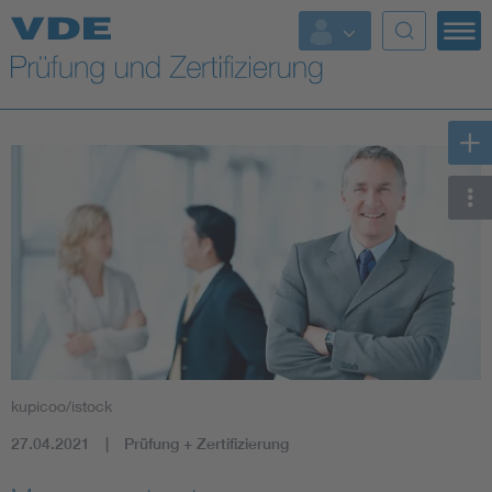
Top Themen
Fokusthemen
Energy
AI & Digital Trust
Health
Mobility
kupicoo/istock
Standards
27.04.2021
Prüfung + Zertifizierung
Weitere Themen