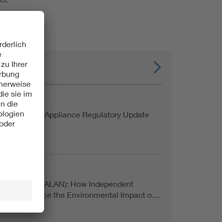
ungen
online
a Household Appliance Regulatory Update
online
Light at Night (ALAN): How Independent
ion Can Reduce the Environmental Impact o…