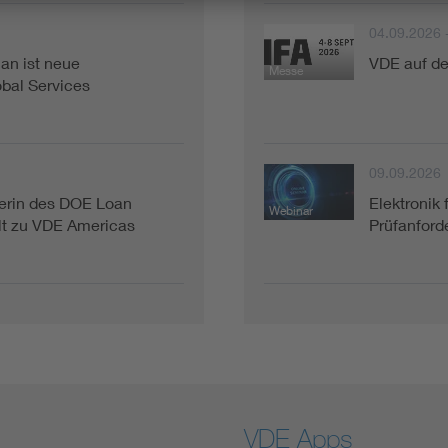
04.09.2026 
an ist neue
VDE auf de
Messe
bal Services
09.09.2026
terin des DOE Loan
Elektronik 
Webinar
lt zu VDE Americas
Prüfanforde
VDE Apps