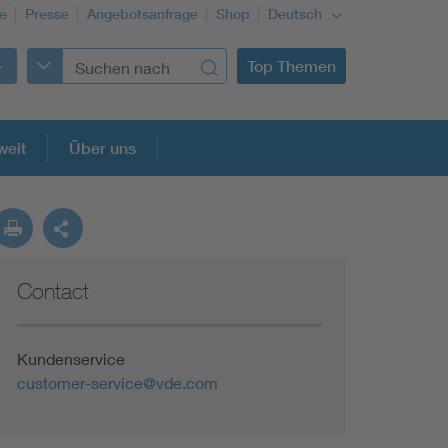
re
Presse
Angebotsanfrage
Shop
Deutsch
Top Themen
weit
Über uns
Contact
Building Services Engineering
Information and communications technology ICT
Kundenservice
customer-service@vde.com
Education + profession