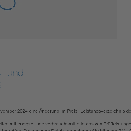
Energy storage
Functional safety
s- und
s
ovember 2024 eine Änderung im Preis- Leistungsverzeichnis d
en mit energie- und verbrauchsmittelintensiven Prüfleistun
t betroffen. Die genauen Details entnehmen Sie bitte der PM 1