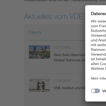
Aktuelles vom VDE Institut
News
03.07.2026
Akio Sato übernimmt die Gesc
Global Services Japan
15.06.2026
VDE Institut und KEPCO verti