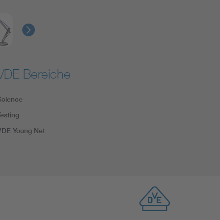
VDE Bereiche
Science
Testing
VDE Young Net