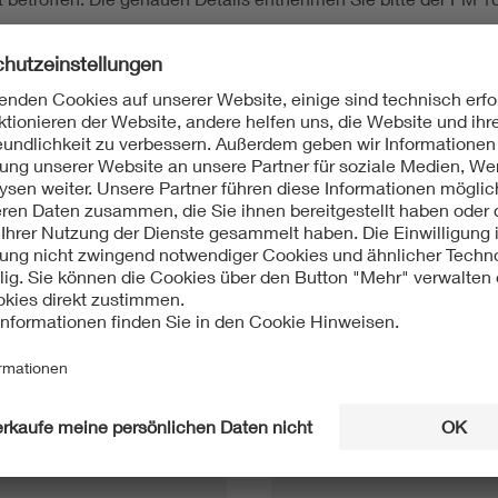
Aktuelle Veranstalt
18.08.2026
häftsführung von VDE
2026 Kore
Webinar
25.08.2026
efen ihre Zusammenarbeit
Artificial 
Webinar
Certificat