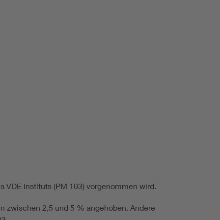
Renewable energies
Environmental Protection
es VDE Instituts (PM 103) vorgenommen wird.
gen zwischen 2,5 und 5 % angehoben. Andere
03.