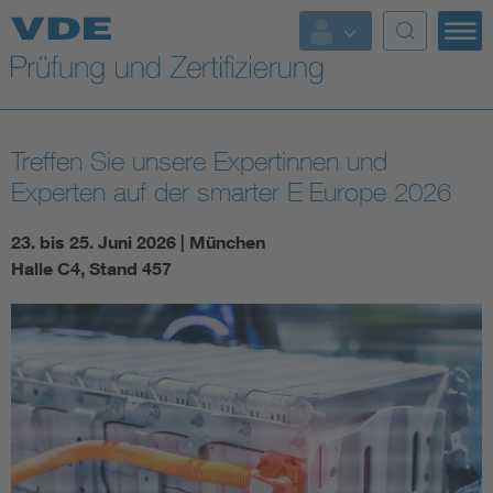
Top Themen
Fokusthemen
Treffen Sie unsere Expertinnen und
Energy
Experten auf der smarter E Europe 2026
AI & Digital Trust
23. bis 25. Juni 2026 | München
Halle C4, Stand 457
Health
Mobility
Standards
Weitere Themen