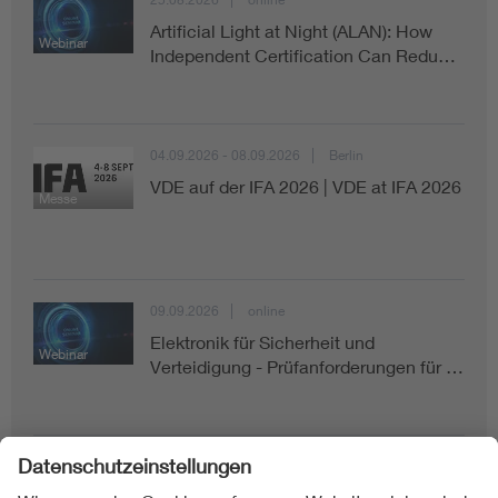
Artificial Light at Night (ALAN): How
Webinar
Independent Certification Can Redu…
04.09.2026 - 08.09.2026
Berlin
VDE auf der IFA 2026 | VDE at IFA 2026
Messe
09.09.2026
online
Elektronik für Sicherheit und
Webinar
Verteidigung - Prüfanforderungen für …