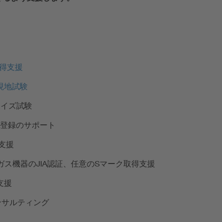
取得支援
現地試験
ライズ試験
A登録のサポート
支援
、ガス機器の
JIA認証
、任意の
Sマーク
取得支援
支援
ンサルティング