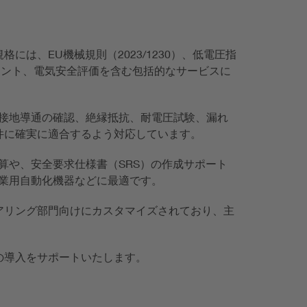
は、EU機械規則（2023/1230）、低電圧指
クアセスメント、電気安全評価を含む包括的なサービスに
、保護接地導通の確認、絶縁抵抗、耐電圧試験、漏れ
件に確実に適合するよう対応しています。
の計算や、安全要求仕様書（SRS）の作成サポート
産業用自動化機器などに最適です。
アリング部門向けにカスタマイズされており、主
の導入をサポートいたします。