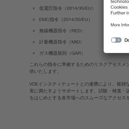
低電圧指令（2014/35/EU）
EMC指令（2014/30/EU）
無線機器指令（RED）
計量機器指令（MID）
ガス機器規則（GAR）
これらの指令に準拠するためのリスクアセスメ
供いたします。
VDEインスティテュートとの連携により、複雑
実に満たすようサポートします。試験・検査・
をはじめとする各市場へのスムーズなアクセス