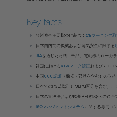
Key facts
欧州連合主要指令に基づく
CEマーキング
日本国内での機械および電気安全に関する
JIA
を通じた材料、部品、電動機のローカ
韓国における
KCsマーク認証
およびKOSH
中国
CCC認証
（機器・部品を含む）の取得
日本での
PSE認証
（PSLPG区分を含む）
日本の
電波法
および欧州RED指令への適合
ISOマネジメントシステム
に関する専門コ