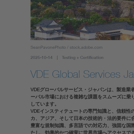
SeanPavonePhoto / stock.adobe.com
2025-10-14
Testing + Certification
VDE Global Services J
VDEグローバルサービス・ジャパンは、製造業
ーバル市場における複雑な課題をスムーズに乗
しています。
VDEインスティテュートの専門知識と、信頼性
カ、アジア、そして日本の技術的・法的要件に
豊富な規制知識、多言語での対応力、強固な国
たし、効率的かつ確実に世界市場へアクセスで