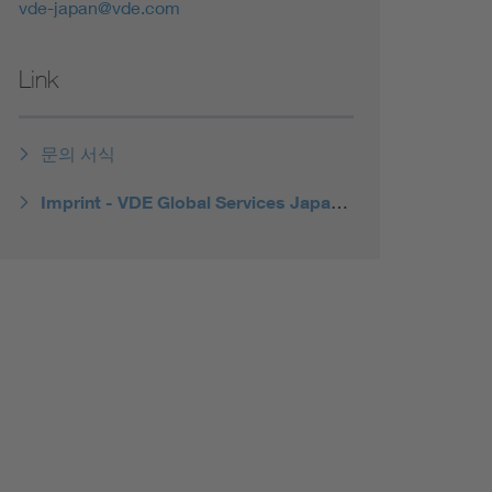
vde-japan@vde.com
Link
문의 서식
Imprint - VDE Global Services Japan Co., Ltd.